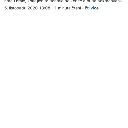
hráčů hrálo, kolik jich to dohrálo do konce a bude pokračování?
5. listopadu 2020 13:08
-
1 minuta čtení
-
čti více