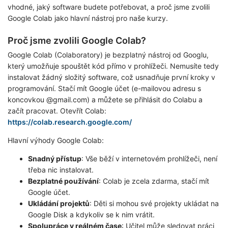
vhodné, jaký software budete potřebovat, a proč jsme zvolili
Google Colab jako hlavní nástroj pro naše kurzy.
Proč jsme zvolili Google Colab?
Google Colab (Colaboratory) je bezplatný nástroj od Googlu,
který umožňuje spouštět kód přímo v prohlížeči. Nemusíte tedy
instalovat žádný složitý software, což usnadňuje první kroky v
programování. Stačí mít Google účet (e-mailovou adresu s
koncovkou @gmail.com) a můžete se přihlásit do Colabu a
začít pracovat. Otevřít Colab:
https://colab.research.google.com/
Hlavní výhody Google Colab:
Snadný přístup
: Vše běží v internetovém prohlížeči, není
třeba nic instalovat.
Bezplatné používání
: Colab je zcela zdarma, stačí mít
Google účet.
Ukládání projektů
: Děti si mohou své projekty ukládat na
Google Disk a kdykoliv se k nim vrátit.
Spolupráce v reálném čase
: Učitel může sledovat práci