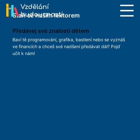
Staň se naším lektorem
Předávej své znalosti dětem
Baví tě programování, grafika, bastlení nebo se vyznáš
ve financích a chceš své nadšení předávat dál? Pojď
učit k nám!